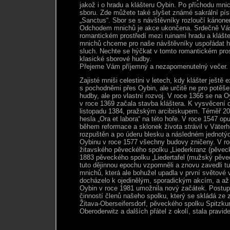
jakož i o hradu a klášteru Oybin. Po příchodu mni
sboru. Zde můžete také slyšet známé sakrální pís
„Sanctus“. Sbor se s návštěvníky rozloučí kánon
Odchodem mnichů je akce ukončena. Srdečně Vás
romantickém prostředí mezi ruinami hradu a kláš
mnichů chceme pro naše návštěvníky uspořádat ho
sluch. Nechte se hýčkat v tomto romantickém pros
klasické sborové hudby.
Přejeme Vám příjemný a nezapomenutelný večer.
Zajisté mniši celestini v letech, kdy klášter ještě e
s pochodněmi přes Oybin, ale určitě ne pro potěšen
hudby, ale pro vlastní rozvoj. V roce 1366 se na Oy
v roce 1369 začala stavba kláštera. K vysvěcení d
listopadu 1384, pražským arcibiskupem. Téměř 200 
hesla „Ora et labora“ na této hoře. V roce 1547 opu
během reformace a sklonek života strávil v Väterho
rozpuštěn a po úderu blesku a následném jednotý
Oybinu v roce 1577 všechny budovy zničeny. V roc
žitavského pěveckého spolku „Liederkranz (pěveck
1883 pěveckého spolku „Liedertafel (mužský pěveck
tuto dějinnou epochu vzpomněli a znovu zavedli tu
mnichů, která ale bohužel upadla v první světové
docházelo k ojedinělým, sporadickým akcím, a až 
Oybin v roce 1981 umožnila nový začátek. Postu
činností členů našeho spolku, který se skládá ze
Žitava-Oberseifersdorf, pěveckého spolku Spitzku
Oberoderwitz a dalších přátel z okolí, stala pravid