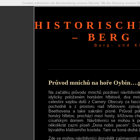
Cookies erleichtern die Bereitstellung unserer Dienste. Mit der Nutzung unserer 
HISTORISC
– BERG 
Burg- und K
Průvod mnichů na hoře Oybin….
Na začátku průvodu mnichů pozdraví návštěvníky
idylicky položeném horském hřbitově, dva mni
celestini sejdou dolů z Camery Obscury za fascin
pochodně a z prostoru nad hřbitovem zpívaj
Beethovena a také sakrální písně. Průvod pok
horský hřbitov, prochází mezi hosty, křížovou c
císařským domem. Návštěvníci se mohou k prů
několikrát zazní píseň „Dona nobis pacem“. Dva
bývalého klášterního kostela. Tam se koná druhá 
Zde se mohou návštěvníci dozvědět zajímavosti o h